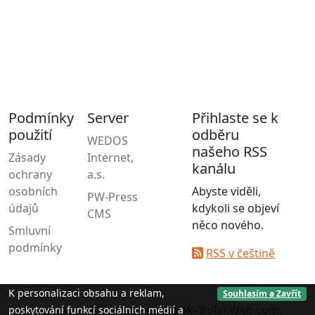
Podmínky
Server
Přihlaste se k
použití
odběru
WEDOS
našeho RSS
Zásady
Internet,
kanálu
ochrany
a.s.
osobních
Abyste viděli,
PW-Press
údajů
kdykoli se objeví
CMS
něco nového.
Smluvní
podmínky
RSS v češtině
K personalizaci obsahu a reklam,
Souhlasím a Zavřít
Copyright © 2014 - 2026 Petr Polák-
PolakWeb.com
.
poskytování funkcí sociálních médií a