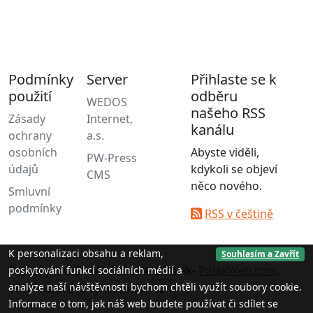
Podmínky
Server
Přihlaste se k
použití
odběru
WEDOS
našeho RSS
Zásady
Internet,
kanálu
ochrany
a.s.
osobních
Abyste viděli,
PW-Press
údajů
kdykoli se objeví
CMS
něco nového.
Smluvní
podmínky
RSS v češtině
K personalizaci obsahu a reklam,
Souhlasím a Zavřít
Copyright © 2014 - 2026 Petr Polák-
PolakWeb.com
.
poskytování funkcí sociálních médií a
analýze naší návštěvnosti bychom chtěli využít soubory cookie.
Všechna práva vyhrazena.
▲
Informace o tom, jak náš web budete používat či sdílet se