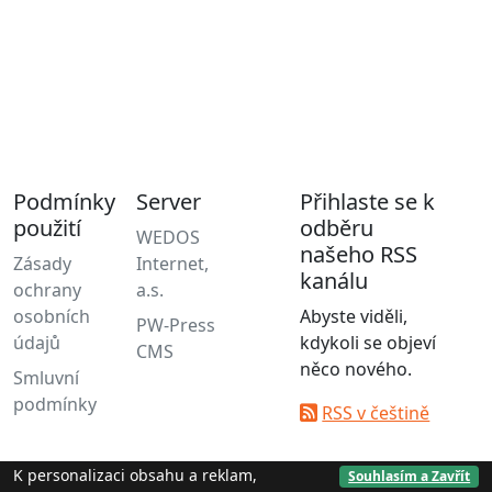
Podmínky
Server
Přihlaste se k
použití
odběru
WEDOS
našeho RSS
Zásady
Internet,
kanálu
ochrany
a.s.
osobních
Abyste viděli,
PW-Press
údajů
kdykoli se objeví
CMS
něco nového.
Smluvní
podmínky
RSS v češtině
K personalizaci obsahu a reklam,
Souhlasím a Zavřít