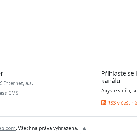
er
Přihlaste se
kanálu
Internet, a.s.
Abyste viděli, 
ess CMS
RSS v češtin
eb.com
. Všechna práva vyhrazena.
▲