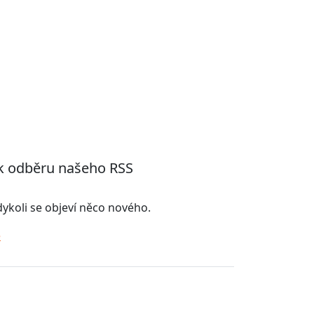
 k odběru našeho RSS
kdykoli se objeví něco nového.
ě