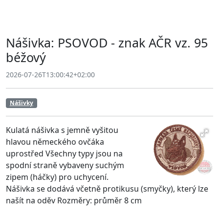
Nášivka: PSOVOD - znak AČR vz. 95
béžový
2026-07-26T13:00:42+02:00
Nášivky
Kulatá nášivka s jemně vyšitou
hlavou německého ovčáka
uprostřed Všechny typy jsou na
spodní straně vybaveny suchým
zipem (háčky) pro uchycení.
Nášivka se dodává včetně protikusu (smyčky), který lze
našít na oděv Rozměry: průměr 8 cm