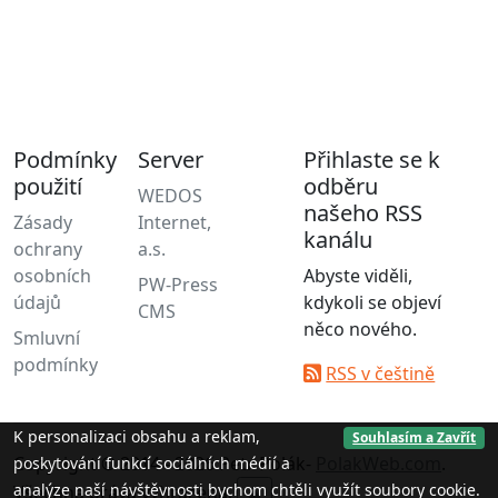
Podmínky
Server
Přihlaste se k
použití
odběru
WEDOS
našeho RSS
Zásady
Internet,
kanálu
ochrany
a.s.
osobních
Abyste viděli,
PW-Press
údajů
kdykoli se objeví
CMS
něco nového.
Smluvní
podmínky
RSS v češtině
K personalizaci obsahu a reklam,
Souhlasím a Zavřít
Copyright © 2014 - 2026 Petr Polák-
PolakWeb.com
.
poskytování funkcí sociálních médií a
analýze naší návštěvnosti bychom chtěli využít soubory cookie.
Všechna práva vyhrazena.
▲