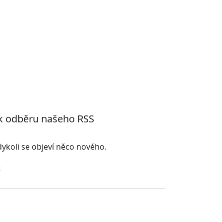
 k odběru našeho RSS
kdykoli se objeví něco nového.
ě