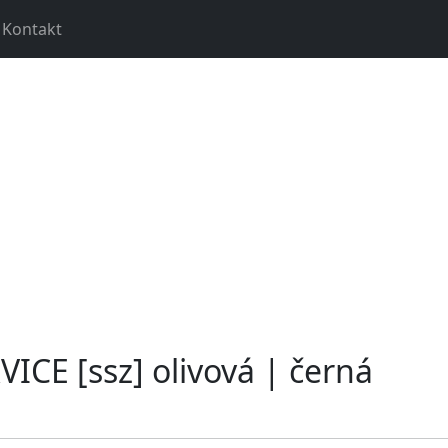
Kontakt
ICE [ssz] olivová | černá