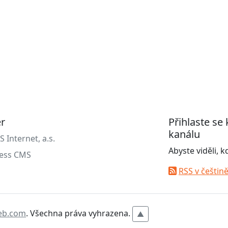
er
Přihlaste se
kanálu
Internet, a.s.
Abyste viděli, 
ess CMS
RSS v češtin
eb.com
. Všechna práva vyhrazena.
▲