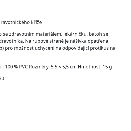
ravotnického kří­že
o se zdravotním materiálem, lékárničku, batoh se
ravotníka. Na rubové straně je nášivka opatřena
p) pro možnost uchycení na odpovídající protikus na
ál: 100 % PVC Rozměry: 5,5 × 5,5 cm Hmotnost: 15 g
30