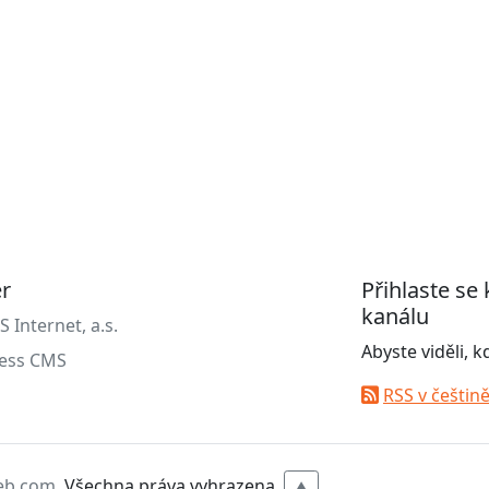
er
Přihlaste se
kanálu
Internet, a.s.
Abyste viděli, 
ess CMS
RSS v češtin
eb.com
. Všechna práva vyhrazena.
▲