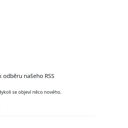
 k odběru našeho RSS
kdykoli se objeví něco nového.
ě