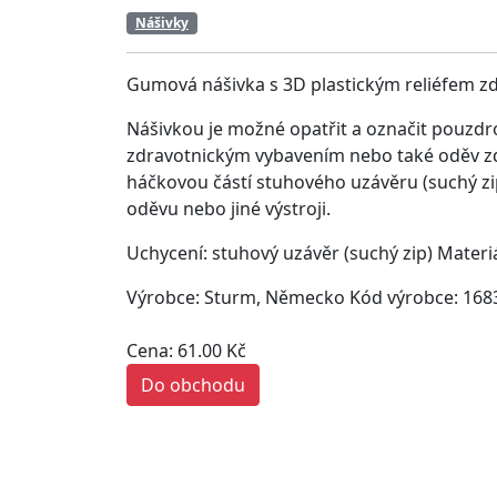
Nášivky
Gumová nášivka s 3D plastickým reliéfem zd
Nášivkou je možné opatřit a označit pouzdr
zdravotnickým vybavením nebo také oděv zd
háčkovou částí stuhového uzávěru (suchý zi
oděvu nebo jiné výstroji.
Uchycení: stuhový uzávěr (suchý zip) Materi
Výrobce: Sturm, Německo Kód výrobce: 168
Cena: 61.00 Kč
Do obchodu