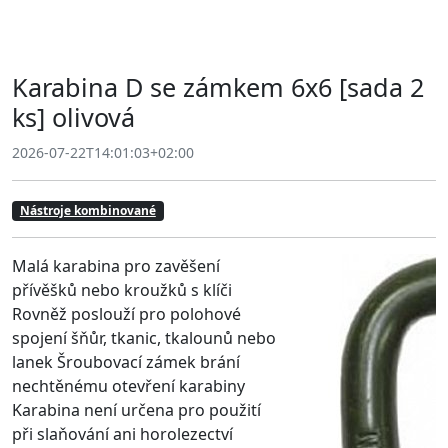
Karabina D se zámkem 6x6 [sada 2
ks] olivová
2026-07-22T14:01:03+02:00
Nástroje kombinované
Malá karabina pro zavěšení
přívěšků nebo kroužků s klíči
Rovněž poslouží pro polohové
spojení šňůr, tkanic, tkalounů nebo
lanek Šroubovací zámek brání
nechtěnému otevření karabiny
Karabina není určena pro použití
při slaňování ani horolezectví