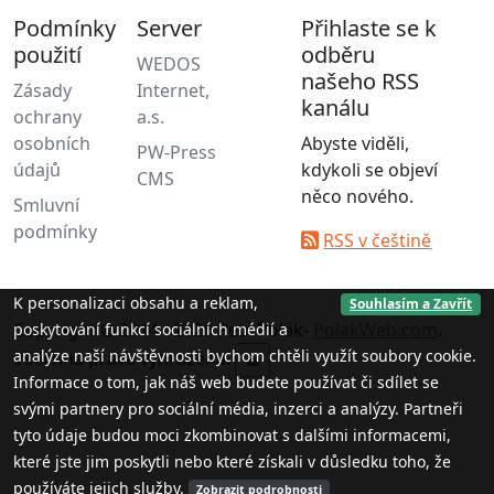
Podmínky
Server
Přihlaste se k
použití
odběru
WEDOS
našeho RSS
Zásady
Internet,
kanálu
ochrany
a.s.
osobních
Abyste viděli,
PW-Press
údajů
kdykoli se objeví
CMS
něco nového.
Smluvní
podmínky
RSS v češtině
K personalizaci obsahu a reklam,
Souhlasím a Zavřít
Copyright © 2014 - 2026 Petr Polák-
PolakWeb.com
.
poskytování funkcí sociálních médií a
analýze naší návštěvnosti bychom chtěli využít soubory cookie.
Všechna práva vyhrazena.
▲
Informace o tom, jak náš web budete používat či sdílet se
svými partnery pro sociální média, inzerci a analýzy. Partneři
tyto údaje budou moci zkombinovat s dalšími informacemi,
které jste jim poskytli nebo které získali v důsledku toho, že
používáte jejich služby.
Zobrazit podrobnosti