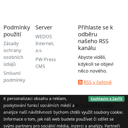
Podmínky
Server
Přihlaste se k
použití
odběru
WEDOS
našeho RSS
Zásady
Internet,
kanálu
ochrany
a.s.
osobních
Abyste viděli,
PW-Press
údajů
kdykoli se objeví
CMS
něco nového.
Smluvní
podmínky
RSS v češtině
K personalizaci obsahu a reklam,
Souhlasím a Zavřít
Copyright © 2014 - 2026 Petr Polák-
PolakWeb.com
.
poskytování funkcí sociálních médií a
analýze naší návštěvnosti bychom chtěli využít soubory cookie.
Všechna práva vyhrazena.
▲
Informace o tom, jak náš web budete používat či sdílet se
svými partnery pro sociální média, inzerci a analýzy. Partneři