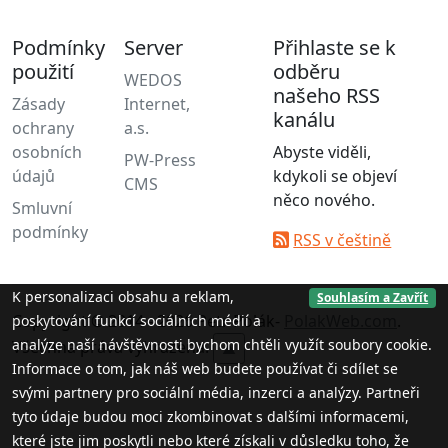
Podmínky
Server
Přihlaste se k
použití
odběru
WEDOS
našeho RSS
Zásady
Internet,
kanálu
ochrany
a.s.
osobních
Abyste viděli,
PW-Press
údajů
kdykoli se objeví
CMS
něco nového.
Smluvní
podmínky
RSS v češtině
K personalizaci obsahu a reklam,
Souhlasím a Zavřít
Copyright © 2014 - 2026 Petr Polák-
PolakWeb.com
.
poskytování funkcí sociálních médií a
analýze naší návštěvnosti bychom chtěli využít soubory cookie.
Všechna práva vyhrazena.
▲
Informace o tom, jak náš web budete používat či sdílet se
svými partnery pro sociální média, inzerci a analýzy. Partneři
tyto údaje budou moci zkombinovat s dalšími informacemi,
které jste jim poskytli nebo které získali v důsledku toho, že