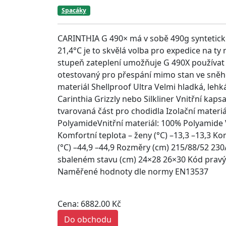
Spacáky
CARINTHIA G 490× má v sobě 490g syntetick
21,4°C je to skvělá volba pro expedice na ty 
stupeň zateplení umožňuje G 490X používat v
otestovaný pro přespání mimo stan ve sně
materiál Shellproof Ultra Velmi hladká, lehk
Carinthia Grizzly nebo Silkliner Vnitřní kap
tvarovaná část pro chodidla Izolační materiá
PolyamideVnitřní materiál: 100% Polyamide V
Komfortní teplota – ženy (°C) –13,3 –13,3 Kom
(°C) –44,9 –44,9 Rozměry (cm) 215/88/52 23
sbaleném stavu (cm) 24×28 26×30 Kód pravý
Naměřené hodnoty dle normy EN13537
Cena: 6882.00 Kč
Do obchodu