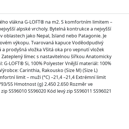
ého vlákna G-LOFT® na m2. S komfortním limitem –
nejvyšší alpské vrcholy. Bytelná kontrukce a nejvyšší
 oblastech jako Nepal, Island nebo Patagonie. Je
hovém výkopu. Tvarovaná kapuce Voděodpudivý
á a prodyšná vložka Všitá oka pro vepnutí vložek
sa Zateplený límec s nastavitelnou šířkou Anatomicky
l: G-LOFT® Si, 100% Polyester Vnější materiál: 100%
ýrobce: Carinthia, Rakousko (Size M) (Size L)
fortní limit – muži (°C) –21,4 –21,4 Extrémní limit
0/93/55 Hmotnost (g) 2.450 2.650 Rozměr ve
 zip SS96010 SS96020 Kód levý zip SS96011 SS96021