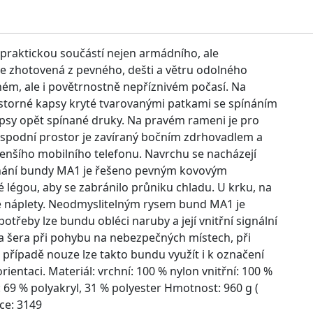
raktickou součástí nejen armádního, ale
 je zhotovená z pevného, dešti a větru odolného
ném, ale i povětrnostně nepříznivém počasí. Na
rostorné kapsy kryté tvarovanými patkami se spínáním
apsy opět spínané druky. Na pravém rameni je pro
 spodní prostor je zavíraný bočním zdrhovadlem a
enšího mobilního telefonu. Navrchu se nacházejí
pínání bundy MA1 je řešeno pevným kovovým
é légou, aby se zabránilo průniku chladu. U krku, na
cké náplety. Neodmyslitelným rysem bund MA1 je
třeby lze bundu obléci naruby a její vnitřní signální
za šera při pohybu na nebezpečných místech, při
případě nouze lze takto bundu využít i k označení
entaci. Materiál: vrchní: 100 % nylon vnitřní: 100 %
: 69 % polyakryl, 31 % polyester Hmotnost: 960 g (
ce: 3149