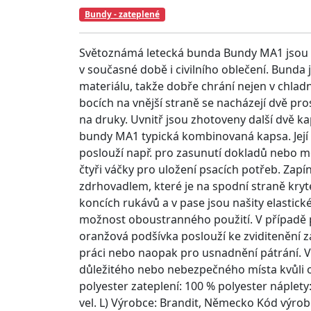
Bundy - zateplené
Světoznámá letecká bunda Bundy MA1 jsou p
v současné době i civilního oblečení. Bunda
materiálu, takže dobře chrání nejen v chlad
bocích na vnější straně se nacházejí dvě p
na druky. Uvnitř jsou zhotoveny další dvě k
bundy MA1 typická kombinovaná kapsa. Její
poslouží např. pro zasunutí dokladů nebo m
čtyři váčky pro uložení psacích potřeb. Za
zdrhovadlem, které je na spodní straně kryt
koncích rukávů a v pase jsou našity elasti
možnost oboustranného použití. V případě po
oranžová podšívka poslouží ke zviditenění 
práci nebo naopak pro usnadnění pátrání. V 
důležitého nebo nebezpečného místa kvůli ori
polyester zateplení: 100 % polyester náplety
vel. L) Výrobce: Brandit, Německo Kód výrob