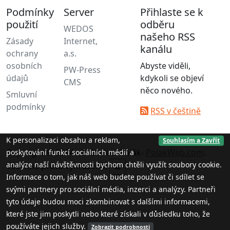
Podmínky
Server
Přihlaste se k
použití
odběru
WEDOS
našeho RSS
Zásady
Internet,
kanálu
ochrany
a.s.
osobních
Abyste viděli,
PW-Press
údajů
kdykoli se objeví
CMS
něco nového.
Smluvní
podmínky
RSS v češtině
K personalizaci obsahu a reklam,
Souhlasím a Zavřít
Copyright © 2014 - 2026 Petr Polák-
PolakWeb.com
.
poskytování funkcí sociálních médií a
analýze naší návštěvnosti bychom chtěli využít soubory cookie.
Všechna práva vyhrazena.
▲
Informace o tom, jak náš web budete používat či sdílet se
svými partnery pro sociální média, inzerci a analýzy. Partneři
tyto údaje budou moci zkombinovat s dalšími informacemi,
které jste jim poskytli nebo které získali v důsledku toho, že
používáte jejich služby.
Zobrazit podrobnosti